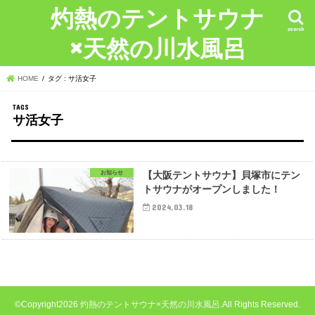
灼熱のテントサウナ
search
×天然の川水風呂
HOME
タグ : サ活女子
サ活女子
お知らせ
【大阪テントサウナ】貝塚市にテン
トサウナがオープンしました！
2024.03.18
©Copyright2026
灼熱のテントサウナ×天然の川水風呂
.All Rights Reserved.